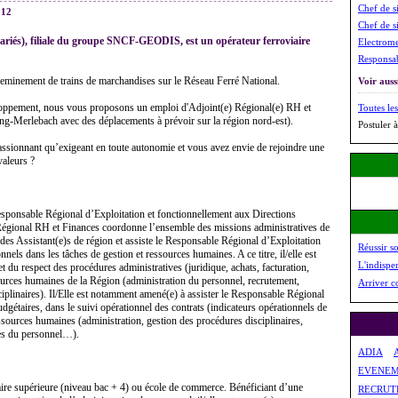
Chef de si
012
Chef de si
lariés), filiale du groupe SNCF-GEODIS, est un opérateur ferroviaire
Electrome
Responsab
cheminement de trains de marchandises sur le Réseau Ferré National.
Voir aussi
oppement, nous vous proposons un emploi d'Adjoint(e) Régional(e) RH et
Toutes les
g-Merlebach avec des déplacements à prévoir sur la région nord-est).
Postuler à
ssionnant qu’exigeant en toute autonomie et vous avez envie de rejoindre une
valeurs ?
sponsable Régional d’Exploitation et fonctionnellement aux Directions
égional RH et Finances coordonne l’ensemble des missions administratives de
ue des Assistant(e)s de région et assiste le Responsable Régional d’Exploitation
Réussir s
nels dans les tâches de gestion et ressources humaines. A ce titre, il/elle est
L'indispe
et du respect des procédures administratives (juridique, achats, facturation,
sources humaines de la Région (administration du personnel, recrutement,
Arriver c
sciplinaires). Il/Elle est notamment amené(e) à assister le Responsable Régional
dgétaires, dans le suivi opérationnel des contrats (indicateurs opérationnels de
sources humaines (administration, gestion des procédures disciplinaires,
ives du personnel…).
ADIA
EVENEM
aire supérieure (niveau bac + 4) ou école de commerce. Bénéficiant d’une
RECRUT