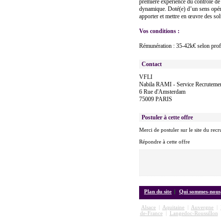
première expérience du contrôle de g
dynamique. Doté(e) d’un sens opérat
apporter et mettre en œuvre des so
Vos conditions :
Rémunération : 35-42k€ selon profi
Contact
VFLI
Nabila RAMI - Service Recruteme
6 Rue d'Amsterdam
75009 PARIS
Postuler à cette offre
Merci de postuler sur le site du recr
Répondre à cette offre
Plan du site
|
Qui sommes-nous
Alsace
|
Aquitaine
|
Auvergne
|
de-France
|
Langedoc-Roussillon