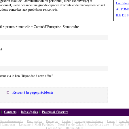
estion et/ou de l’administration du personnel, il/elle est ouvert(e) et
Confident
ionnel, il/elle possède une grande capacité d’écoute et de management et sait
lutions concrètes aux problèmes rencontrés.
AUTOMO
ILE DE F
l + primes + mutuelle + Comité d’Entreprise. Statut cadre.
nt
uteur via le lien "Répondre à cette offre".
Retour à la page précédente
|
Contacts
|
Infos légales
|
Pourquoi s'inscrire
Basse-Normandie
|
Bourgogne
|
Bretagne
|
Centre
|
Champagne-Ardenne
|
Corse
|
Franch
|
Limousin
|
Lorraine
|
Midi-Pyrénées
|
Nord-Pas-de-Calais
|
Pays de la Loire
|
Picardie
|
P
Côte d'Azur
|
Rhône-Alpes