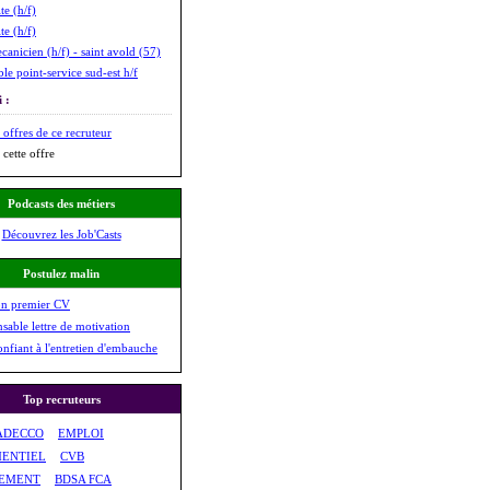
te (h/f)
te (h/f)
canicien (h/f) - saint avold (57)
le point-service sud-est h/f
 :
 offres de ce recruteur
 cette offre
Podcasts des métiers
Découvrez les Job'Casts
Postulez malin
on premier CV
nsable lettre de motivation
onfiant à l'entretien d'embauche
Top recruteurs
ADECCO
EMPLOI
ENTIEL
CVB
EMENT
BDSA FCA