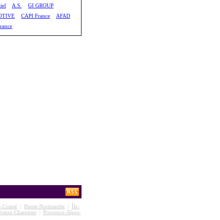
iel
A.S.
GI GROUP
TIVE
CAPI France
AFAD
rance
e-Comté
|
Haute-Normandie
|
Île-
oitou-Charentes
|
Provence-Alpes-