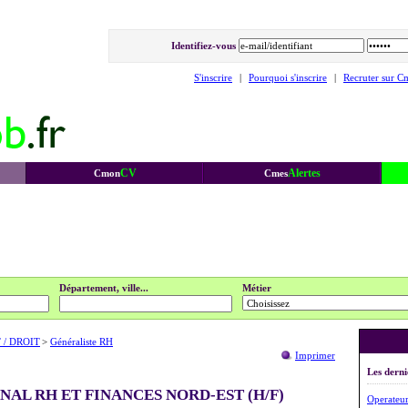
Identifiez-vous
S'inscrire
|
Pourquoi s'inscrire
|
Recruter sur C
CV
Alertes
Cmon
Cmes
Département, ville...
Métier
 / DROIT
>
Généraliste RH
Imprimer
Les derni
NAL RH ET FINANCES NORD-EST (H/F)
Operateur