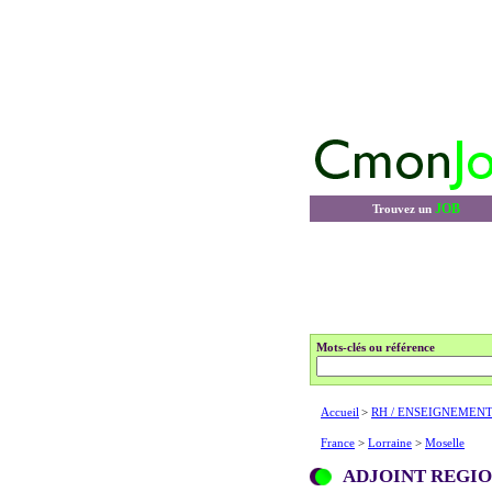
JOB
Trouvez un
Mots-clés ou référence
Accueil
>
RH / ENSEIGNEMENT
France
>
Lorraine
>
Moselle
ADJOINT REGIO