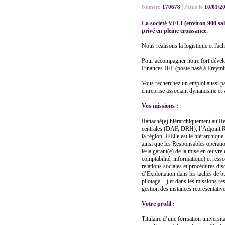
Numéro
170678
|
Parue le
10/01/2
La société VFLI (environ 900 sa
privé en pleine croissance.
Nous réalisons la logistique et l'a
Pour accompagner notre fort dével
Finances H/F (poste basé à Freymin
Vous recherchez un emploi aussi pa
entreprise associant dynamisme et 
Vos missions :
Rattaché(e) hiérarchiquement au Re
centrales (DAF, DRH), l’Adjoint R
la région. Il/Elle est le hiérarchiq
ainsi que les Responsables opération
le/la garant(e) de la mise en œuvre 
comptabilité, informatique) et res
relations sociales et procédures di
d’Exploitation dans les taches de bu
pilotage…) et dans les missions res
gestion des instances représentat
Votre profil :
Titulaire d’une formation universit