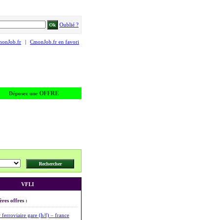
Oublié ?
monJob.fr
|
CmonJob.fr en favori
OFFRE
Déposez une
VFLI
ères offres :
 ferroviaire gare (h/f) – france