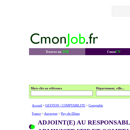
JOB
CV
Trouvez un
Cmon
Mots-clés ou référence
Département, ville...
Accueil
>
GESTION / COMPTABILITE
>
Comptable
France
>
Auvergne
>
Puy-de-Dôme
ADJOINT(E) AU RESPONSAB