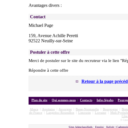
Avantages divers :
Contact
Michael Page
159, Avenue Achille Peretti
92522 Neuilly-sur-Seine
Postuler à cette offre
Merci de postuler sur le site du recruteur via le lien "Ré
Répondre à cette offre
Retour à la page précéd
Plan du site
|
Qui sommes-nous
|
Contacts
|
Infos légales
|
Pourquo
Alsace
|
Aquitaine
|
Auvergne
|
Basse-Normandie
|
Bourgogne
|
Bret
de-France
|
Langedoc-Roussillon
|
Limousin
|
Lorraine
|
Midi-Pyrénée
Côte
© Cmon
Sites Adenclassifieds : Emploi : Keljob | Cadremplo