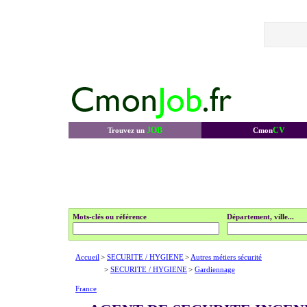
JOB
CV
Trouvez un
Cmon
Mots-clés ou référence
Département, ville...
Accueil
>
SECURITE / HYGIENE
>
Autres métiers sécurité
>
SECURITE / HYGIENE
>
Gardiennage
France