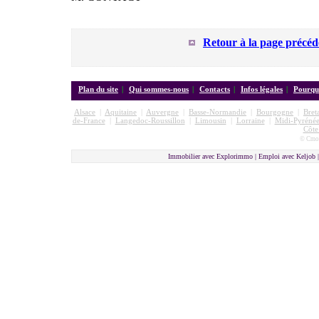
Retour à la page précéd
Plan du site
|
Qui sommes-nous
|
Contacts
|
Infos légales
|
Pourquo
Alsace
|
Aquitaine
|
Auvergne
|
Basse-Normandie
|
Bourgogne
|
Bret
de-France
|
Langedoc-Roussillon
|
Limousin
|
Lorraine
|
Midi-Pyrénée
Côte
© Cmon
Immobilier avec Explorimmo | Emploi avec Keljob 