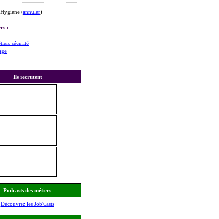
/ Hygiene (
annuler
)
rs :
tiers sécurité
age
Ils recrutent
Podcasts des métiers
Découvrez les Job'Casts