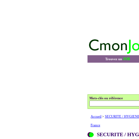
JOB
Trouvez un
Mots-clés ou référence
Accueil
>
SECURITE / HYGIEN
France
SECURITE / HY