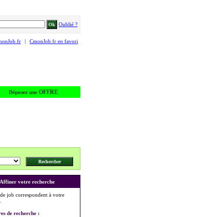
Oublié ?
monJob.fr
|
CmonJob.fr en favori
OFFRE
Déposez une
Affiner votre recherche
 de job correspondent à votre
.
res de recherche :