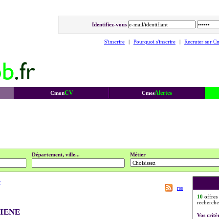
Identifiez-vous
S'inscrire
|
Pourquoi s'inscrire
|
Recruter sur C
CV
Alertes
Cmon
Cmes
Département, ville...
Métier
E
rss
10
offres
recherche
GIENE
Vos critè