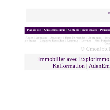
Plan du site
|
Qui sommes-nous
|
Contacts
|
Infos légales
|
Pourquoi
Alsace
|
Aquitaine
|
Auvergne
|
Basse-Normandie
|
Bourgogne
|
Bret
de-France
|
Langedoc-Roussillon
|
Limousin
|
Lorraine
|
Midi-Pyrénée
Côte
© CmonJob.fr
Immobilier avec Explorimmo 
Kelformation | AdenEmp