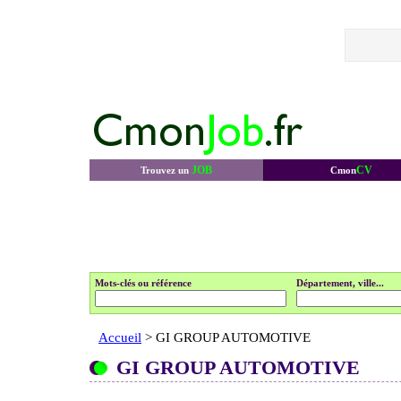
JOB
CV
Trouvez un
Cmon
Mots-clés ou référence
Département, ville...
Accueil
> GI GROUP AUTOMOTIVE
GI GROUP AUTOMOTIVE