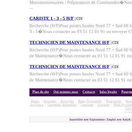
Manutentionnaires / Préparateurs de Commandes�Nous
...
CARISTE 1 - 3 - 5 H/F
| CDI
Recherche (H/F)Pour postes basées Nord 77 + Sud 60 l
3 - 5�Nous contacter au 03 51 12 01 91 ou envoyer CV
TECHNICIEN DE MAINTENANCE H/F
| CDI
Recherche (H/F)Pour postes basées Nord 77 + Sud 60 
de Maintenance�Nous contacter au 03 51 12 01 91 ou 
TECHNICIEN DE MAINTENANCE H/F
| CDI
Recherche (H/F)Pour postes basées Nord 77 + Sud 60 
de Maintenance�Nous contacter au 03 51 12 01 91 ou 
Plan du site
|
Qui sommes-nous
|
Contacts
|
Infos légales
|
Pourquo
Alsace
|
Aquitaine
|
Auvergne
|
Basse-Normandie
|
Bourgogne
|
Bret
de-France
|
Langedoc-Roussillon
|
Limousin
|
Lorraine
|
Midi-Pyrénée
Côte
© Cmon
Immobilier avec Explorimmo | Emploi avec Keljob 