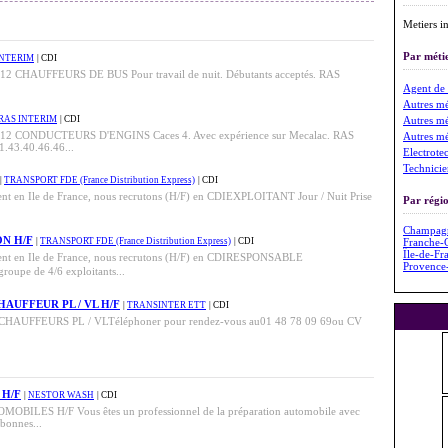
Metiers in
Par métie
INTERIM
| CDI
is 12 CHAUFFEURS DE BUS Pour travail de nuit. Débutants acceptés. RAS
Agent de
Autres mé
RAS INTERIM
| CDI
Autres mé
ris 12 CONDUCTEURS D'ENGINS Caces 4. Avec expérience sur Mecalac. RAS
Autres mé
01.43.40.46.46...
Electrote
Technicie
|
TRANSPORT FDE (France Distribution Express)
| CDI
ent en Ile de France, nous recrutons (H/F) en CDIEXPLOITANT Jour / Nuit Prise
Par régio
Champag
N H/F
|
TRANSPORT FDE (France Distribution Express)
| CDI
Franche-
Île-de-Fr
ment en Ile de France, nous recrutons (H/F) en CDIRESPONSABLE
Provence
upe de 4/6 exploitants...
UFFEUR PL / VL H/F
|
TRANSINTER ETT
| CDI
FEURS PL / VLTéléphoner pour rendez-vous au01 48 78 09 69ou CV
 H/F
|
NESTOR WASH
| CDI
BILES H/F Vous êtes un professionnel de la préparation automobile avec
 bonnes...