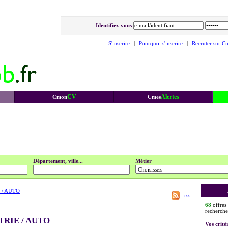
Identifiez-vous
S'inscrire
|
Pourquoi s'inscrire
|
Recruter sur C
CV
Alertes
Cmon
Cmes
Département, ville...
Métier
 / AUTO
rss
68
offres
recherche
TRIE / AUTO
Vos critè