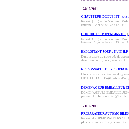
24/10/2011
CHAUFFEUR DE BUS H/F
|
RAS 
Recrute (H/F) en intérim pour Par
Intérim - Agence de Paris 12 Tél :...
CONDUCTEUR D'ENGINS H/F
|
Recrute (H/F) en intérim pour Pa
Intérim - Agence de Paris 12 Tél : 
EXPLOITANT JOUR / NUIT H/F
Dans le cadre de notre développem
des commandes, suivi, courses et...
RESPONSABLE D EXPLOITATIO
Dans le cadre de notre développe
D'EXPLOITATION�Gestion d’un gro
DEMENAGEUR EMBALLEUR CHA
DEMENAGEURS EMBALLEURS CHAUF
par mail brialix.transinter@free.fr
21/10/2011
PREPARATEUR AUTOMOBILES
Recrute des PREPARATEURS AUTOMO
plusieurs années d’expérience et de