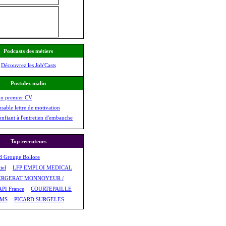
Podcasts des métiers
Découvrez les Job'Casts
Postulez malin
on premier CV
nsable lettre de motivation
onfiant à l'entretien d'embauche
Top recruteurs
 Groupe Bollore
iel
LFP EMPLOI MEDICAL
ERGERAT MONNOYEUR /
PI France
COURTEPAILLE
FMS
PICARD SURGELES