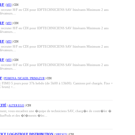
H/F
|
MTI
| CDI
à recruter H/F en CDI pour IDFTECHNICIENS SAV Itinérants Minimum 2 ans
évateurs....
H/F
|
MTI
| CDI
à recruter H/F en CDI pour IDFTECHNICIENS SAV Itinérants Minimum 2 ans
évateurs....
H/F
|
MTI
| CDI
à recruter H/F en CDI pour IDFTECHNICIENS SAV Itinérants Minimum 2 ans
évateurs....
H/F
|
MTI
| CDI
à recruter H/F en CDI pour IDFTECHNICIENS SAV Itinérants Minimum 2 ans
évateurs....
/F
|
POMONA /SICAER / PRIMAZUR
| CDI
IMO 5 jours pour 37h hebdo (de 5h00 à 13h00). Camions pré chargés. Fixe +
bruts) +...
CITÉ
|
ALTER EGO
| CDI
ent, vous encadrez une �quipe de techniciens SAV, charg�e de contr�ler �
 BluePods et des �l�ments �lec...
VICE LOGISTIQUE DISTRIBUTION
|
SIRESCO
| CDI