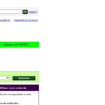
Oublié ?
monJob.fr
|
CmonJob.fr en favori
OFFRE
Déposez une
Affiner votre recherche
 de job correspondent à votre
.
res de recherche :