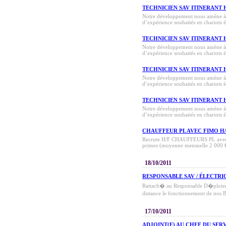
TECHNICIEN SAV ITINERANT 
Notre développement nous amène 
d’expérience souhaités en chariots él
TECHNICIEN SAV ITINERANT 
Notre développement nous amène 
d’expérience souhaités en chariots él
TECHNICIEN SAV ITINERANT 
Notre développement nous amène 
d’expérience souhaités en chariots él
TECHNICIEN SAV ITINERANT 
Notre développement nous amène 
d’expérience souhaités en chariots él
CHAUFFEUR PL AVEC FIMO H
Recrute H/F CHAUFFEURS PL avec F
primes (moyenne mensuelle 2 000 € 
18/10/2011
RESPONSABLE SAV / ÉLECTRI
Rattach� au Responsable D�ploiem
distance le fonctionnement de nos
17/10/2011
ADJOINT(E) AU CHEF DU SER