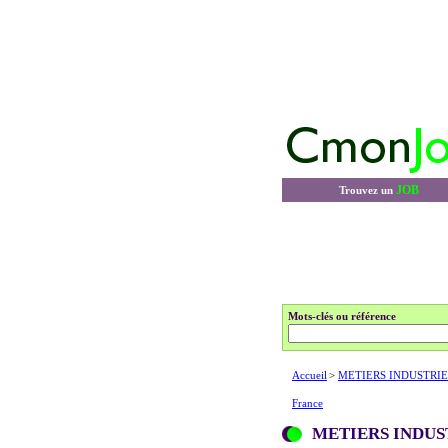
JOB
Trouvez un
Mots-clés ou référence
Accueil
>
METIERS INDUSTRIE
France
METIERS INDUS