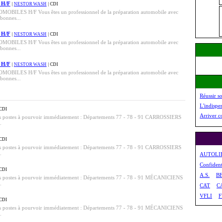
 H/F
|
NESTOR WASH
| CDI
BILES H/F Vous êtes un professionnel de la préparation automobile avec
 bonnes...
 H/F
|
NESTOR WASH
| CDI
BILES H/F Vous êtes un professionnel de la préparation automobile avec
 bonnes...
 H/F
|
NESTOR WASH
| CDI
BILES H/F Vous êtes un professionnel de la préparation automobile avec
 bonnes...
Réussir s
L'indispe
 CDI
Arriver c
s postes à pourvoir immédiatement : Départements 77 - 78 - 91 CARROSSIERS
.
 CDI
s postes à pourvoir immédiatement : Départements 77 - 78 - 91 CARROSSIERS
.
AUTOLIB
Confident
 CDI
A.S.
B
es postes à pourvoir immédiatement : Départements 77 - 78 - 91 MÉCANICIENS
.
CAT
CA
VFLI
 CDI
es postes à pourvoir immédiatement : Départements 77 - 78 - 91 MÉCANICIENS
.