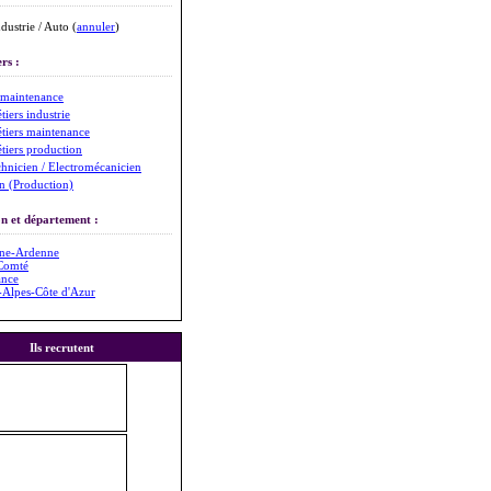
dustrie / Auto (
annuler
)
rs :
 maintenance
tiers industrie
tiers maintenance
tiers production
chnicien / Electromécanicien
n (Production)
n et département :
ne-Ardenne
Comté
ance
-Alpes-Côte d'Azur
Ils recrutent