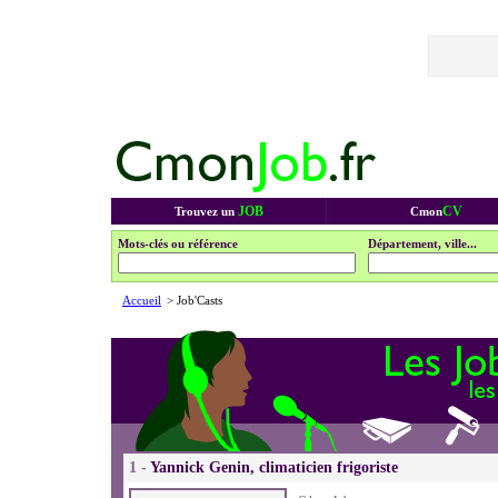
JOB
CV
Trouvez un
Cmon
Mots-clés ou référence
Département, ville...
Accueil
> Job'Casts
1 -
Yannick Genin, climaticien frigoriste