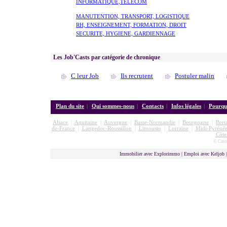
INFORMATIQUE,TELECOM
MANUTENTION, TRANSPORT, LOGISTIQUE
RH, ENSEIGNEMENT, FORMATION, DROIT
SECURITE, HYGIENE, GARDIENNAGE
Les Job'Casts par catégorie de chronique
C leur Job
Ils recrutent
Postuler malin
Plan du site
|
Qui sommes-nous
|
Contacts
|
Infos légales
|
Pourquo
Alsace
|
Aquitaine
|
Auvergne
|
Basse-Normandie
|
Bourgogne
|
Bret
de-France
|
Langedoc-Roussillon
|
Limousin
|
Lorraine
|
Midi-Pyrénée
Côte
© Cmon
Immobilier avec Explorimmo | Emploi avec Keljob 