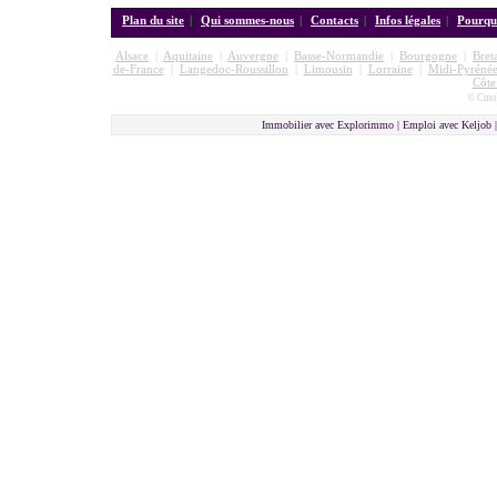
Plan du site
|
Qui sommes-nous
|
Contacts
|
Infos légales
|
Pourquo
Alsace
|
Aquitaine
|
Auvergne
|
Basse-Normandie
|
Bourgogne
|
Bret
de-France
|
Langedoc-Roussillon
|
Limousin
|
Lorraine
|
Midi-Pyrénée
Côte
© Cmon
Immobilier avec Explorimmo | Emploi avec Keljob 