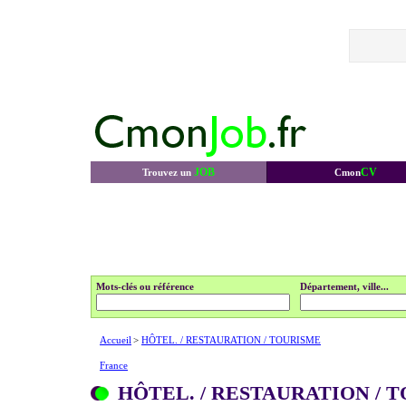
JOB
CV
Trouvez un
Cmon
Mots-clés ou référence
Département, ville...
Accueil
>
HÔTEL. / RESTAURATION / TOURISME
France
HÔTEL. / RESTAURATION / 