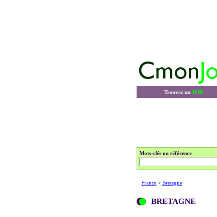
JOB
Trouvez un
Mots-clés ou référence
France
>
Bretagne
BRETAGNE