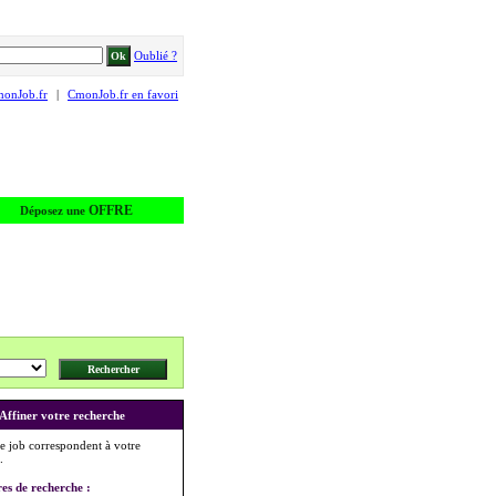
Oublié ?
monJob.fr
|
CmonJob.fr en favori
OFFRE
Déposez une
Affiner votre recherche
e job correspondent à votre
.
res de recherche :