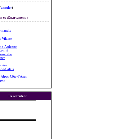
(
annuler
)
n et département :
rmandie
et-Vilaine
ne-Ardenne
Comté
rmandie
ance
énées
de-Calais
-Alpes-Côte d'Azur
pes
Ils recrutent