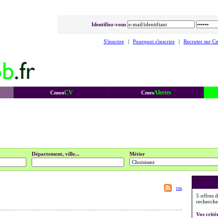
Identifiez-vous
S'inscrire
|
Pourquoi s'inscrire
|
Recruter sur C
CV
Alertes
Cmon
Cmes
Département, ville...
Métier
rss
5
offres d
recherche
Vos critè