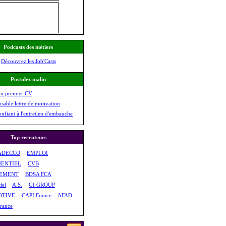
Podcasts des métiers
Découvrez les Job'Casts
Postulez malin
on premier CV
nsable lettre de motivation
onfiant à l'entretien d'embauche
Top recruteurs
ADECCO
EMPLOI
ENTIEL
CVB
EMENT
BDSA FCA
iel
A.S.
GI GROUP
TIVE
CAPI France
AFAD
rance