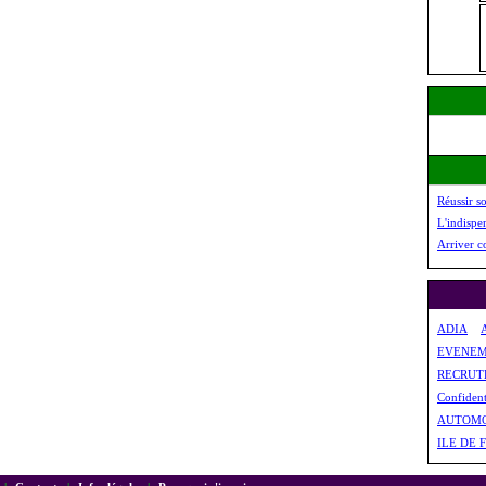
Réussir s
L'indispe
Arriver c
ADIA
EVENEM
RECRUT
Confident
AUTOMO
ILE DE F