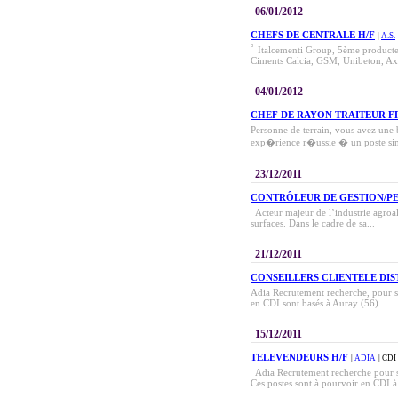
06/01/2012
CHEFS DE CENTRALE H/F
|
A.S.
Italcementi Group, 5ème producteur
Ciments Calcia, GSM, Unibeton, Axi
04/01/2012
CHEF DE RAYON TRAITEUR 
Personne de terrain, vous avez une 
exp�rience r�ussie � un poste simi
23/12/2011
CONTRÔLEUR DE GESTION/P
Acteur majeur de l’industrie agroal
surfaces. Dans le cadre de sa...
21/12/2011
CONSEILLERS CLIENTELE DIS
Adia Recrutement recherche, pour so
en CDI sont basés à Auray (56). ...
15/12/2011
TELEVENDEURS H/F
|
ADIA
| CDI
Adia Recrutement recherche pour so
Ces postes sont à pourvoir en CDI à.