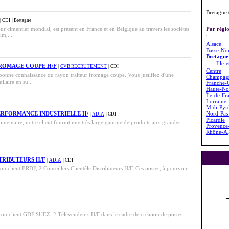
Bretagne 
| CDI
| Bretagne
 cimentier mondial, est présent en France et en Belgique au travers les sociétés
Par régio
m,...
Alsace
Basse-No
Bretagne
Ille-
FROMAGE COUPE H/F
|
CVB RECRUTEMENT
| CDI
Centre
bonne connaissance du rayon traiteur fromage coupe. Vous justifiez d'une
Champag
laire en su...
Franche-
Haute-No
Île-de-Fr
Lorraine
Midi-Pyr
ERFORMANCE INDUSTRIELLE H/
Nord-Pas-
|
ADIA
| CDI
Picardie
imentaire, notre client fournit une très large gamme de produits aux grandes
Provence
Rhône-Al
TRIBUTEURS H/F
|
ADIA
| CDI
n client ERDF, 2 Conseillers Clientèle Distributeurs H/F. Ces postes, à pourvoir
n client GDF SUEZ, 2 Télévendeurs H/F dans le cadre de création de postes.
..