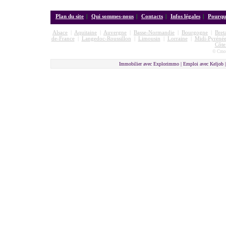
Plan du site
|
Qui sommes-nous
|
Contacts
|
Infos légales
|
Pourquo
Alsace
|
Aquitaine
|
Auvergne
|
Basse-Normandie
|
Bourgogne
|
Bret
de-France
|
Langedoc-Roussillon
|
Limousin
|
Lorraine
|
Midi-Pyrénée
Côte
© Cmon
Immobilier avec Explorimmo | Emploi avec Keljob 