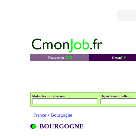
JOB
CV
Trouvez un
Cmon
Mots-clés ou référence
Département, ville...
France
>
Bourgogne
BOURGOGNE