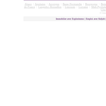
Alsace
|
Aquitaine
|
Auvergne
|
Basse-Normandie
|
Bourgogne
|
Bret
de-France
|
Langedoc-Roussillon
|
Limousin
|
Lorraine
|
Midi-Pyrénée
Côte
© Cmon
Immobilier avec Explorimmo | Emploi avec Keljob 