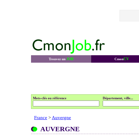
JOB
CV
Trouvez un
Cmon
Mots-clés ou référence
Département, ville...
France
>
Auvergne
AUVERGNE