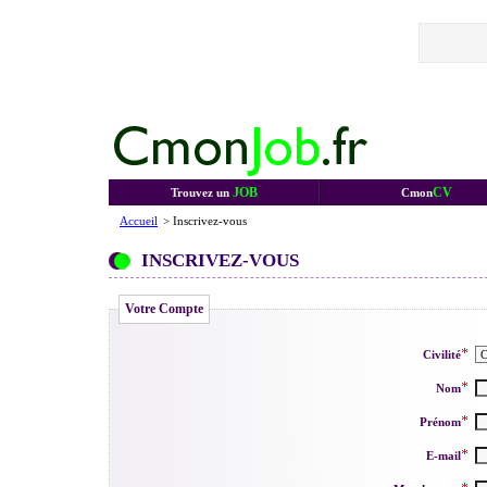
JOB
CV
Trouvez un
Cmon
Accueil
> Inscrivez-vous
INSCRIVEZ-VOUS
Votre Compte
Civilité
Nom
Prénom
E-mail