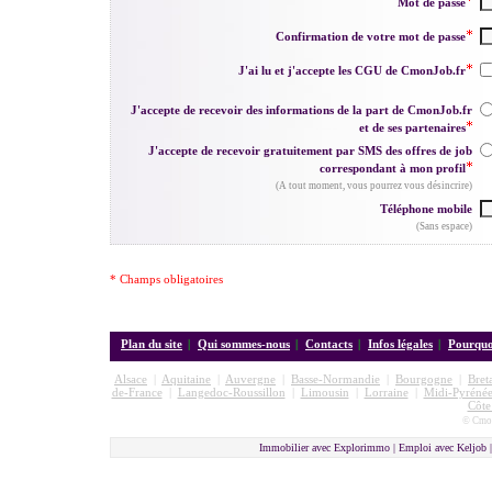
Mot de passe
Confirmation de votre mot de passe
J'ai lu et j'accepte les CGU de CmonJob.fr
J'accepte de recevoir des informations de la part de CmonJob.fr
et de ses partenaires
J'accepte de recevoir gratuitement par SMS des offres de job
correspondant à mon profil
(A tout moment, vous pourrez vous désincrire)
Téléphone mobile
(Sans espace)
* Champs obligatoires
Plan du site
|
Qui sommes-nous
|
Contacts
|
Infos légales
|
Pourquoi
Alsace
|
Aquitaine
|
Auvergne
|
Basse-Normandie
|
Bourgogne
|
Bret
de-France
|
Langedoc-Roussillon
|
Limousin
|
Lorraine
|
Midi-Pyrénée
Côte
© Cmon
Immobilier avec Explorimmo | Emploi avec Keljob 