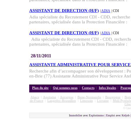
ASSISTANT DE DIRECTION (H/F)
|
ADIA
| CDI
Adia spécialiste du Recrutement CDI - CDD, recherche p
partenaires, spécialisée dans la Protection Financière :
ASSISTANT DE DIRECTION (H/F)
|
ADIA
| CDI
Adia spécialiste du Recrutement CDI - CDD, recherche 
partenaires, spécialisée dans la Protection Financière :
28/11/2011
ASSISTANTE ADMINISTRATIVE POUR SERVICE 
Recherche afin d’accompagner son développement : Po
en-Brie (77) Assistante Administrative Pour Service Ate
Plan du site
|
Qui sommes-nous
|
Contacts
|
Infos légales
|
Pourquo
Alsace
|
Aquitaine
|
Auvergne
|
Basse-Normandie
|
Bourgogne
|
Bret
de-France
|
Langedoc-Roussillon
|
Limousin
|
Lorraine
|
Midi-Pyrénée
Côte
© Cmon
Immobilier avec Explorimmo | Emploi avec Keljob 