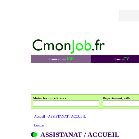
JOB
CV
Trouvez un
Cmon
Mots-clés ou référence
Département, ville...
Accueil
>
ASSISTANAT / ACCUEIL
France
ASSISTANAT / ACCUEIL